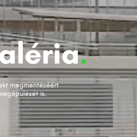
aléria
.
jekt megmentéséért
 megépülését is.