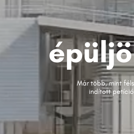
épüljö
Már több, mint fé
indított petíci