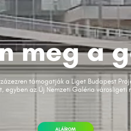
n meg a g
lszázezren támogatják a Liget Budapest Pro
ót, egyben az Új Nemzeti Galéria városligeti
ALÁÍROM